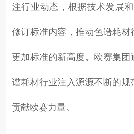
注行业动态，根据技术发展和
修订标准内容，推动色谱耗材
更加标准的新高度。欧赛集团
谱耗材行业注入源源不断的规
贡献欧赛力量。