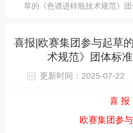
草的《色谱进样瓶技术规范》团
喜报|欧赛集团参与起草
术规范》团体标准
更新时间：2025-07-2
喜 报
欧赛集团参与