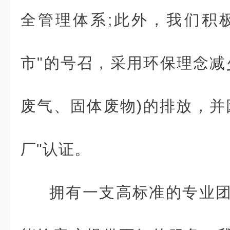
全管理体系;此外，我们积
市"的号召，采用环保理念减
废气、固体废物)的排放，并
厂"认证。
拥有一支高标准的专业