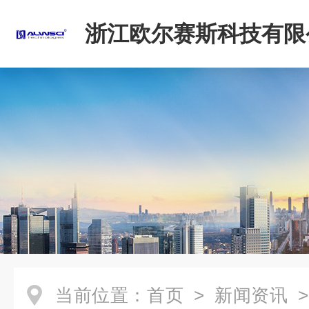
浙江欧尔赛斯科技有限
当前位置：
首页
>
新闻资讯
>